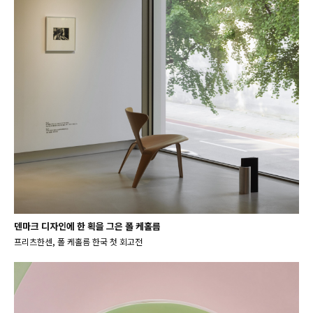
덴마크 디자인에 한 획을 그은 폴 케홀름
프리츠한센, 폴 케홀름 한국 첫 회고전