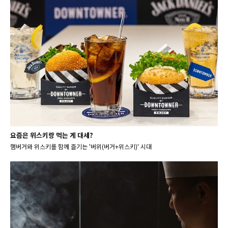
요즘은 위스키랑 먹는 게 대세?
햄버거와 위스키를 함께 즐기는 '버위(버거+위스키)' 시대