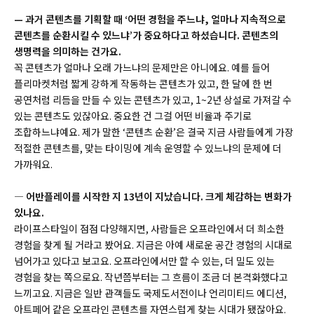
— 과거 콘텐츠를 기획할 때 ‘어떤 경험을 주느냐, 얼마나 지속적으로
콘텐츠를 순환시킬 수 있느냐’가 중요하다고 하셨습니다. 콘텐츠의
생명력을 의미하는 건가요.
꼭 콘텐츠가 얼마나 오래 가느냐의 문제만은 아니에요. 예를 들어
플리마켓처럼 짧게 강하게 작동하는 콘텐츠가 있고, 한 달에 한 번
공연처럼 리듬을 만들 수 있는 콘텐츠가 있고, 1~2년 상설로 가져갈 수
있는 콘텐츠도 있잖아요. 중요한 건 그걸 어떤 비율과 주기로
조합하느냐예요. 제가 말한 ‘콘텐츠 순환’은 결국 지금 사람들에게 가장
적절한 콘텐츠를, 맞는 타이밍에 계속 운영할 수 있느냐의 문제에 더
가까워요.
― 어반플레이를 시작한 지 13년이 지났습니다. 크게 체감하는 변화가
있나요.
라이프스타일이 점점 다양해지면, 사람들은 오프라인에서 더 희소한
경험을 찾게 될 거라고 봤어요. 지금은 아예 새로운 공간 경험의 시대로
넘어가고 있다고 보고요. 오프라인에서만 할 수 있는, 더 밀도 있는
경험을 찾는 쪽으로요. 작년쯤부터는 그 흐름이 조금 더 본격화했다고
느끼고요.
지금은 일반 관객들도 국제도서전이나 언리미티드 에디션,
아트페어 같은 오프라인 콘텐츠를 자연스럽게 찾는 시대가 됐잖아요.