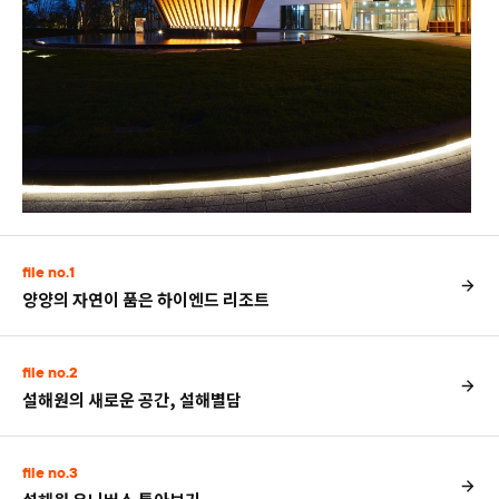
file no.1
양양의 자연이 품은 하이엔드 리조트
file no.2
설해원의 새로운 공간, 설해별담
file no.3