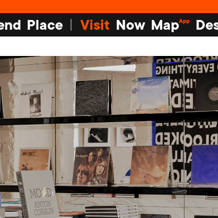
end
Place
Visit
Now
Map
Des
App