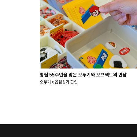
창립 55주년을 맞은 오뚜기와 오브젝트의 만남
오뚜기 X 옵젵상가 팝업