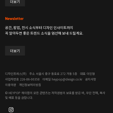
더보기
Newsletter
공간, 팝업, 전시 소식부터 디자인 인사이트까지
꼭 알아두면 좋은 트렌드 소식을 엄선해 보내 드릴게요.
더보기
디자인프레스(주)
주소
서울시 중구 동호로 272 가동 5층
대표
이민형
사업자번호
226-86-00358​
이메일
heypop@design.co.kr
공지사항
이용약관
개인정보처리방침
© HEYPOP
헤이팝의 모든 콘텐츠는 저작권법의 보호를 받은 바, 무단 전재, 복사
및 배포 등을 금합니다.