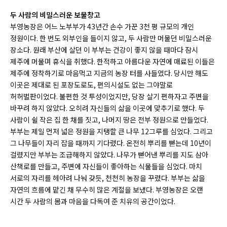
두
사람의
비밀스러운
보물창고
부영농장은 어느 노부부가 43년간 손수 가꾼 3천 평 규모의 개인
정원이다. 한 번도 외부인을 들이지 않고, 두 사람만 머물던 비밀스러운
장소다. 원래 부산에 살던 이 부부는 건강이 좋지 않을 때마다 잠시
제주에 머물며 휴식을 취했다. 한적하고 아름다운 자연에 매료된 이들은
제주에 정착하기로 마음먹고 지금의 농장 터를 사들였다. 당시만 해도
이곳은 제대로 된 포장도로도, 편의시설도 없는 그야말로
허허벌판이었다. 불편한 것 투성이었지만, 당장 살기 편하자고 주변을
바꾸려 하지 않았다. 오히려 자신들의 삶을 이곳에 맞추기로 했다. 두
사람이 쉴 작은 집 한 채를 짓고, 나머지 땅은 전부 정원으로 만들었다.
부부는 제일 먼저 넓은 정원을 지탱할 큰 나무 12그루를 심었다. 그리고
그 나무들이 자리 잡을 때까지 기다렸다. 온전히 뿌리를 뻗는데 10년이
걸렸지만 부부는 조급해하지 않았다. 나무가 뻗어낸 뿌리를 지도 삼아
산책로를 만들고, 주변에 자신들이 좋아하는 식물들을 심었다. 마치
서로의 자리를 헤아려 나눠 갖듯, 천천히 농장을 꾸렸다. 부부는 삶을
자연의 흐름에 맡긴 채 무수히 많은 계절을 보냈다. 부영농장은 오랜
시간 두 사람의 몸과 마음을 다독여 준 치유의 공간이었다.