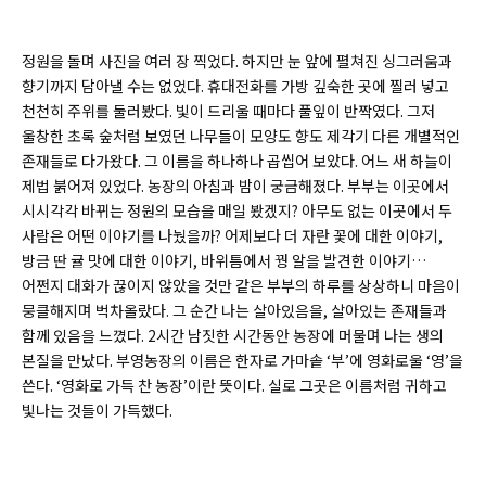
정원을 돌며 사진을 여러 장 찍었다. 하지만 눈 앞에 펼쳐진 싱그러움과
향기까지 담아낼 수는 없었다. 휴대전화를 가방 깊숙한 곳에 찔러 넣고
천천히 주위를 둘러봤다. 빛이 드리울 때마다 풀잎이 반짝였다. 그저
울창한 초록 숲처럼 보였던 나무들이 모양도 향도 제각기 다른 개별적인
존재들로 다가왔다. 그 이름을 하나하나 곱씹어 보았다. 어느 새 하늘이
제법 붉어져 있었다. 농장의 아침과 밤이 궁금해졌다. 부부는 이곳에서
시시각각 바뀌는 정원의 모습을 매일 봤겠지? 아무도 없는 이곳에서 두
사람은 어떤 이야기를 나눴을까? 어제보다 더 자란 꽃에 대한 이야기,
방금 딴 귤 맛에 대한 이야기, 바위틈에서 꿩 알을 발견한 이야기…
어쩐지 대화가 끊이지 않았을 것만 같은 부부의 하루를 상상하니 마음이
뭉클해지며 벅차올랐다. 그 순간 나는 살아있음을, 살아있는 존재들과
함께 있음을 느꼈다. 2시간 남짓한 시간동안 농장에 머물며 나는 생의
본질을 만났다. 부영농장의 이름은 한자로 가마솥 ‘부’에 영화로울 ‘영’을
쓴다. ‘영화로 가득 찬 농장’이란 뜻이다. 실로 그곳은 이름처럼 귀하고
빛나는 것들이 가득했다.