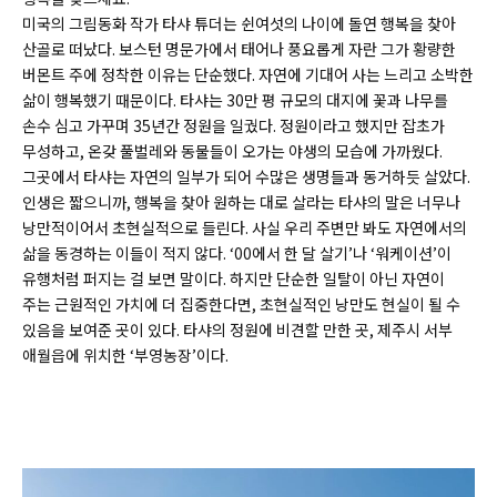
미국의 그림동화 작가 타샤 튜더는 쉰여섯의 나이에 돌연 행복을 찾아
산골로 떠났다. 보스턴 명문가에서 태어나 풍요롭게 자란 그가 황량한
버몬트 주에 정착한 이유는 단순했다. 자연에 기대어 사는 느리고 소박한
삶이 행복했기 때문이다. 타샤는 30만 평 규모의 대지에 꽃과 나무를
손수 심고 가꾸며 35년간 정원을 일궜다. 정원이라고 했지만 잡초가
무성하고, 온갖 풀벌레와 동물들이 오가는 야생의 모습에 가까웠다.
그곳에서 타샤는 자연의 일부가 되어 수많은 생명들과 동거하듯 살았다.
인생은 짧으니까, 행복을 찾아 원하는 대로 살라는 타샤의 말은 너무나
낭만적이어서 초현실적으로 들린다. 사실 우리 주변만 봐도 자연에서의
삶을 동경하는 이들이 적지 않다. ‘00에서 한 달 살기’나 ‘워케이션’이
유행처럼 퍼지는 걸 보면 말이다. 하지만 단순한 일탈이 아닌 자연이
주는 근원적인 가치에 더 집중한다면, 초현실적인 낭만도 현실이 될 수
있음을 보여준 곳이 있다. 타샤의 정원에 비견할 만한 곳, 제주시 서부
애월읍에 위치한 ‘부영농장’이다.