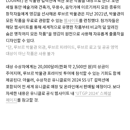
LOUVRE)’은 박물관 컬렉션에 속한 모든 작품을 대상으로 한다. 오랜
세월 동안 예술가와 건축가, 무용수, 음악가에 이르기까지 모든 종류의
창작자들에게 영감을 선사해온 루브르 박물관은 지난 2021년, 박물관의
모든 작품을 무료로 관람할 수 있는
웹사이트
를 런칭했다. 참가자들은
해당 웹사이트를 통해 세계적으로 유명한 작품부터 비교적 덜 알려진
숨은 명작까지 모든 작품*을 영감의 원천으로 사용해 자유롭게 출품작을
디자인할 수 있다.
*단, 루브르 박물관 외관, 루브르 피라미드, 루브르 로고 및 공공 영역
대상이 아닌 작품은 사용 불가
대상 수상자에게는 20,000달러(한화 약 2,500만 원)의 상금이
주어지며, 루브르 박물관 프라이빗 투어에 참석할 수 있는 기회도 함께
제공된다. 아울러, 수상작은 유니클로의 2024 SS UT 컬렉션에
포함되어 전 세계 유니클로 매장 및 온라인에서 판매될 예정이다. 보다
자세한 내용은 유니클로 공식 웹사이트 내
‘UTGP 2024’ 스페셜
페이지
를 참고할 것.