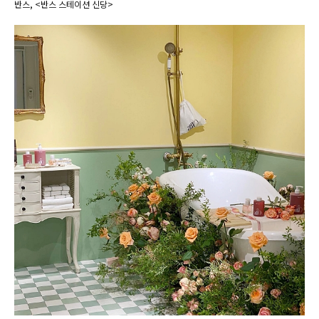
반스, <반스 스테이션 신당>