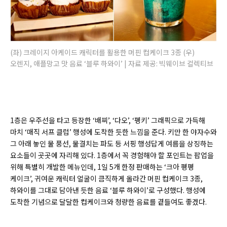
(좌) 크레이지 아케이드 캐릭터를 활용한 머핀 컵케이크 3종 (우)
오렌지, 애플망고 맛 음료 ‘블루 하와이’ | 자료 제공: 빅웨이브 컬렉티브
1층은 우주선을 타고 등장한 ‘배찌’, ‘다오’, ‘펭키’ 그래픽으로 가득해
마치 ‘매직 서프 클럽’ 행성에 도착한 듯한 느낌을 준다. 키만 한 야자수와
그 아래 놓인 물 풍선, 물결치는 파도 등 서핑 행성답게 여름을 상징하는
요소들이 곳곳에 자리해 있다. 1층에서 꼭 경험해야 할 포인트는 팝업을
위해 특별히 개발한 메뉴인데, 1일 5개 한정 판매하는 ‘크아 펭펭
케이크’, 귀여운 캐릭터 얼굴이 큼직하게 올라간 머핀 컵케이크 3종,
하와이를 그대로 담아낸 듯한 음료 ‘블루 하와이’로 구성했다. 행성에
도착한 기념으로 달달한 컵케이크와 청량한 음료를 곁들여도 좋겠다.