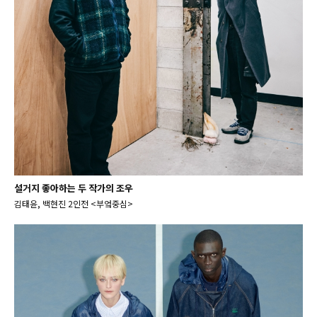
설거지 좋아하는 두 작가의 조우
김태윤, 백현진 2인전 <부엌중심>