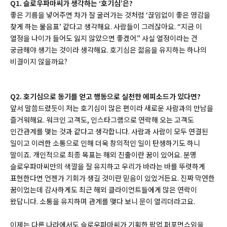
Q1. 슬로우파마씨가 생각하는 ‘호기심’은?
좋은 기름을 넣어주면 차가 잘 굴러가는 것처럼 ‘끊임없이 좋은 영감을
찾게 하는 물음표’ 같다고 생각해요. 사람들이 그러잖아요. “지금 이
열정을 나이가 들어도 잃지 않았으면 좋겠어.” 사실 열정이라는 건
궁금해야 생기는 것이라 생각해요. 호기심은 젊음을 유지하는 하나의
비결이지 않을까요?
Q2. 호기심으로 동기를 얻고 행동으로 실천한 에피소드가 있다면?
앞서 말씀드렸듯이 저는 호기심이 많은 편이라 새로운 사람과의 만남을
즐거워해요. 워크인 고객도, 인스타그램으로 연락해 오는 고객도
인간관계를 맺는 것과 같다고 생각합니다. 사람과 사람이 모두 연결된
일이고 이러한 소통으로 인해 더욱 창의적인 일이 탄생하기도 하니
말이죠. 개인적으로 최종 목표는 해외 진출이란 꿈이 있어요. 분명
슬로우파마씨만의 색깔을 잘 유지하고 우리가 바라는 바를 뚜렷하게
표현한다면 언젠가 기회가 생길 것이란 믿음이 있었거든요. 진짜 막연한
꿈이었는데 감사하게도 최근 해외 클라이언트들에게 많은 연락이
왔답니다. 소통을 유지하며 관계를 맺다 보니 문이 열리더라고요.
이제는 다른 나라에서도 슬로우파마씨가 기획한 팝업 퍼포먼스임을