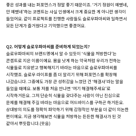
좋은 성과를 내는 퍼포먼스가 정말 좋기 때문이죠. ‘거기 정원이 예뻤네,
안 예뻤네’하는 코멘트는 사실 인생에서 크게 중요한 게 아니란 생각이
들었어요. 같이 프로젝트를 진행한 사람들도 슬로우파마씨와 일하면서
모든 단계가 즐거웠다고 기억했으면 좋겠어요.
Q2. 어떻게 슬로우파마씨를 준비하게 되었는지?
슬로우파마씨의 브랜드명에서 알 수 있듯이 ‘식물을 처방한다’는
콘셉트로 지은 이름이에요. 몸을 낫게 하는 약국처럼 우리가 전하는
식물들로 치유받고 행복해지기 바라는 마음으로 슬로우파마씨를
시작했죠. 슬로우 라이프를 좀 더 알리기 위해 퍼포먼스를 확장해
나갔습니다. 그중에도 가장 큰 성취감을 느꼈던 건 ‘해결사’라는 말을
들었을 때예요. 보통 저를 처음 만나면 ‘여기 해결해주세요’로
시작하거든요. 그저 단순히 식물을 갖다주는 사람이 아닌 진심으로
문제를 해결해 주길 바라는 마음으로 어드바이스를 구하곤 하거든요.
상대방의 의도를 정확히 파악하기 위해 감정적인 부분을 더 같이 의논한
편이에요. 지금 생각해보면 식물을 처방하는 든든한 해결사가 된 것
같아서 뿌듯합니다.(웃음)