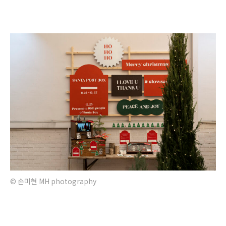
© 손미현 MH photography