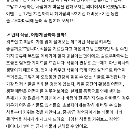
고맙고 사랑하는 사람에게 마음을 전해보자는 의미에서 마련했답니다.
이벤트는 12월 22일까지니 헤이팝의 <호기심 캐비닛> 기간 동안
슬로우파마씨에 들러 꼭 참여해 보세요!
📌
반려 식물, 어떻게 골라야 할까?
워크인 고객들이 가장 많이 물어보는 게 “어떤 식물을 키우면
좋을까요?”입니다. 식물을 기르겠다고 마음먹고 방문했지만 막상 수천
가지 종류에 무엇을 데려가야 할지 망설이는 편이에요. 슬로우파마씨는
조금은 엄격한 가이드를 드립니다. 식물이 관상용 오브제가 아닌 하나의
생명이기 때문이죠. 행여나 키우던 식물이 죽게 되면 심적으로 타격이
크거든요. 그렇기에 오랫동안 건강히 돌볼 수 있는 식물로 추천합니다.
가장 먼저 식물을 키워본 경험이 있는지, 키울 공간의 환경은 어떤지,
생활 패턴은 어떤지를 여쭈어보아요. 실제로 통풍으로 인해 생기는
문제가 가장 많은데 직장인이거나 바람이 잘 통하지 않는 아파트의 경우
키우기 어려운 식물도 있거든요. 초보자에게는 강하게 버틸 수 있는
식물부터 키워볼 것을 제안하고, 중∙상급 경험자에게는 식물에 따라
관리법을 섬세하게 체크해 드려요. 다양한 식물을 키워보고 경험의
데이터가 쌓이면 금세 식물과 친해질 수 있어요.