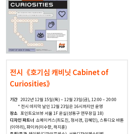
전시《호기심 캐비닛 Cabinet of
Curiosities》
기간
2022년 12월 15일(목) – 12월 23일(금), 12:00 – 20:00
* 전시 마지막 날인 12월 23일은 16시까지만 운영
장소
포인트오브뷰 서울 1F 온실(성동구 연무장길 18)
디자인 파트너
쇼메이커스(최도진, 정서경, 김혜민), 스튜디오 바톤
(이아리), 파이카(이수향, 하지훈)
주최/주관
헤이팝(디자인프레스), 서울디자인페스티벌