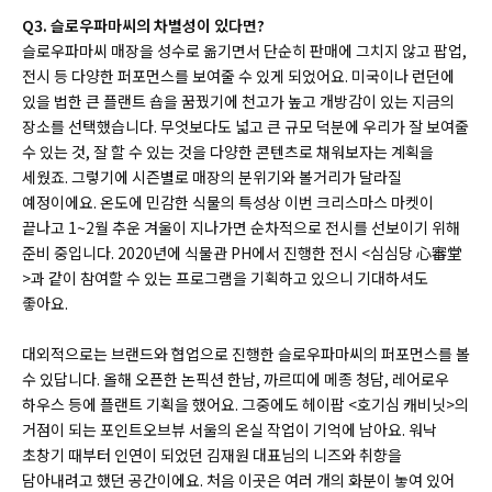
Q3. 슬로우파마씨의 차별성이 있다면?
슬로우파마씨 매장을 성수로 옮기면서 단순히 판매에 그치지 않고 팝업,
전시 등 다양한 퍼포먼스를 보여줄 수 있게 되었어요. 미국이나 런던에
있을 법한 큰 플랜트 숍을 꿈꿨기에 천고가 높고 개방감이 있는 지금의
장소를 선택했습니다. 무엇보다도 넓고 큰 규모 덕분에 우리가 잘 보여줄
수 있는 것, 잘 할 수 있는 것을 다양한 콘텐츠로 채워보자는 계획을
세웠죠. 그렇기에 시즌별로 매장의 분위기와 볼거리가 달라질
예정이에요. 온도에 민감한 식물의 특성상 이번 크리스마스 마켓이
끝나고 1~2월 추운 겨울이 지나가면 순차적으로 전시를 선보이기 위해
준비 중입니다. 2020년에 식물관 PH에서 진행한 전시 <심심당 心審堂
>과 같이 참여할 수 있는 프로그램을 기획하고 있으니 기대하셔도
좋아요.
대외적으로는 브랜드와 협업으로 진행한 슬로우파마씨의 퍼포먼스를 볼
수 있답니다. 올해 오픈한 논픽션 한남, 까르띠에 메종 청담, 레어로우
하우스 등에 플랜트 기획을 했어요. 그중에도 헤이팝 <호기심 캐비닛>의
거점이 되는 포인트오브뷰 서울의 온실 작업이 기억에 남아요. 워낙
초창기 때부터 인연이 되었던 김재원 대표님의 니즈와 취향을
담아내려고 했던 공간이에요. 처음 이곳은 여러 개의 화분이 놓여 있어