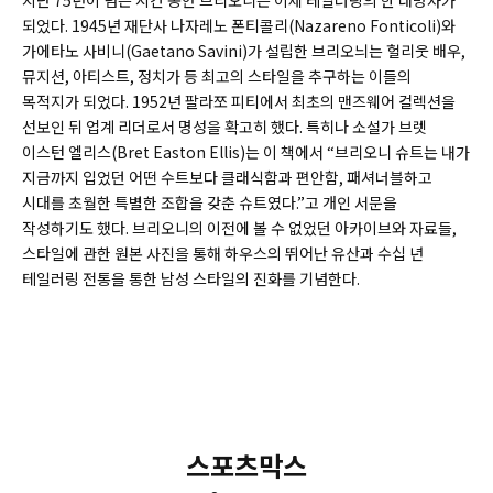
되었다. 1945년 재단사 나자레노 폰티콜리(
Nazareno Fonticoli)
와
가에타노 사비니(
Gaetano Savini)
가 설립한 브리오늬는 헐리웃 배우,
뮤지션, 아티스트, 정치가 등 최고의 스타일을 추구하는 이들의
목적지가 되었다. 1952년 팔라쪼 피티에서 최초의 맨즈웨어 컬렉션을
선보인 뒤 업계 리더로서 명성을 확고히 했다. 특히나 소설가 브렛
이스턴 엘리스(
Bret Easton Ellis)
는 이 책에서 “브리오니 슈트는 내가
지금까지 입었던 어떤 수트보다 클래식함과 편안함, 패셔너블하고
시대를 초월한 특별한 조합을 갖춘 슈트였다.”고 개인 서문을
작성하기도 했다. 브리오니의 이전에 볼 수 없었던 아카이브와 자료들,
스타일에 관한 원본 사진을 통해 하우스의 뛰어난 유산과 수십 년
테일러링 전통을 통한 남성 스타일의 진화를 기념한다.
스포츠막스