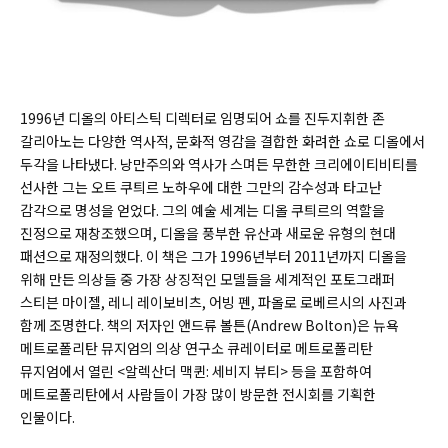
1996년 디올의 아티스틱 디렉터로 임명되어 쇼를 진두지휘한 존
갈리아노는 다양한 역사적, 문화적 영감을 결합한 화려한 쇼로 디올에서
두각을 나타냈다. 낭만주의와 역사가 스며든 무한한 크리에이티비티를
선사한 그는 오트 쿠틔르 노하우에 대한 그만의 감수성과 타고난
감각으로 명성을 얻었다. 그의 예술 세계는 디올 쿠틔르의 역할을
진정으로 재창조했으며, 디올을 풍부한 유산과 새로운 유형의 현대
패션으로 재정의했다. 이 책은 그가 1996년부터 2011년까지 디올을
위해 만든 의상들 중 가장 상징적인 모델들을 세계적인 포토그래퍼
스티븐 마이젤, 레니 레이보비츠, 어빙 펜, 파올로 로베르시의 사진과
함께 조명한다. 책의 저자인 앤드류 볼튼(
Andrew Bolton)
은 뉴욕
메트로폴리탄 뮤지엄의 의상 연구소 큐레이터로 메트로폴리탄
뮤지엄에서 열린 <알렉산더 맥퀸: 세비지 뷰티> 등을 포함하여
메트로폴리탄에서 사람들이 가장 많이 방문한 전시회를 기획한
인물이다.