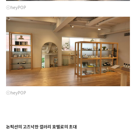
ⓒheyPOP
ⓒheyPOP
논픽션의 고즈넉한 갤러리 호텔로의 초대