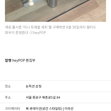
새로 출시한 ‘미니 트래블 세트’를 구매하면 6월 30일까지 퀼티드
파우치 증정한다. ⓒheyPOP
발행
heyPOP 편집부
장소
논픽션 삼청
주소
서울 종로구 북촌로5길 84
크리에이터
북 큐레이션(공간 스타일링) | 이라선