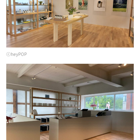
ⓒheyPOP