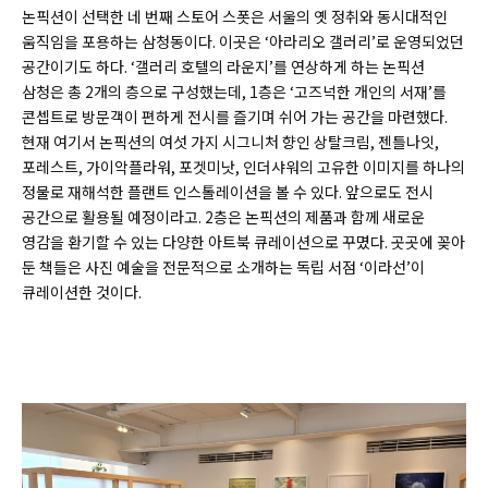
논픽션이 선택한 네 번째 스토어 스폿은 서울의 옛 정취와 동시대적인
움직임을 포용하는 삼청동이다. 이곳은 ‘아라리오 갤러리’로 운영되었던
공간이기도 하다. ‘갤러리 호텔의 라운지’를 연상하게 하는 논픽션
삼청은 총 2개의 층으로 구성했는데, 1층은 ‘고즈넉한 개인의 서재’를
콘셉트로 방문객이 편하게 전시를 즐기며 쉬어 가는 공간을 마련했다.
현재 여기서 논픽션의 여섯 가지 시그니처 향인 상탈크림, 젠틀나잇,
포레스트, 가이악플라워, 포겟미낫, 인더샤워의 고유한 이미지를 하나의
정물로 재해석한 플랜트 인스톨레이션을 볼 수 있다. 앞으로도 전시
공간으로 활용될 예정이라고. 2층은 논픽션의 제품과 함께 새로운
영감을 환기할 수 있는 다양한 아트북 큐레이션으로 꾸몄다. 곳곳에 꽂아
둔 책들은 사진 예술을 전문적으로 소개하는 독립 서점 ‘이라선’이
큐레이션한 것이다.