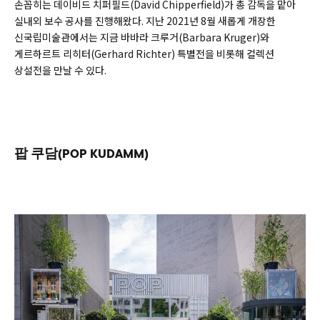
손꼽히는 데이비드 치퍼필드(
David Chipperfield)
가 총 감독을 맡아
실내외 보수 공사를 진행해왔다. 지난 2021년 8월 새롭게 개장한
신국립미술관에서는 지금 바바라 크루거(
Barbara Kruger)
와
게르하르트 리히터(
Gerhard Richter)
특별전을 비롯해 컬렉션
상설전을 만날 수 있다.
팝 쿠담(POP KUDAMM)