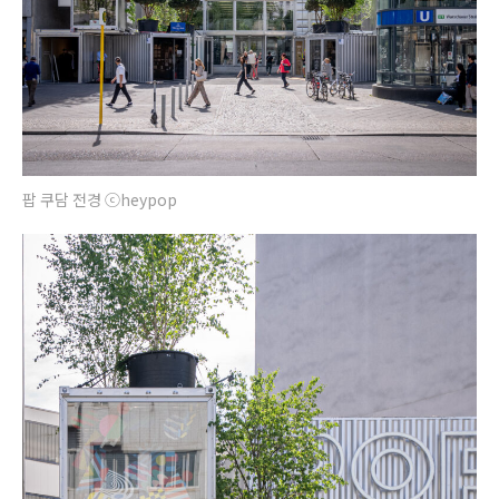
팝 쿠담 전경 ⓒheypop