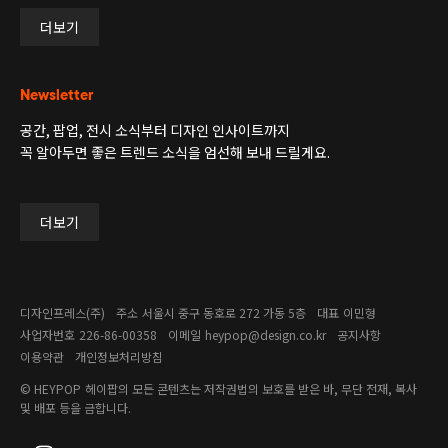
더보기
Newsletter
공간, 팝업, 전시 소식부터 디자인 인사이트까지
꼭 알아두면 좋은 트렌드 소식을 엄선해 보내 드릴게요.
더보기
디자인프레스(주)
주소
서울시 중구 동호로 272 가동 5층
대표
이민형
사업자번호
226-86-00358​
이메일
heypop@design.co.kr
공지사항
이용약관
개인정보처리방침
© HEYPOP
헤이팝의 모든 콘텐츠는 저작권법의 보호를 받은 바, 무단 전재, 복사
및 배포 등을 금합니다.