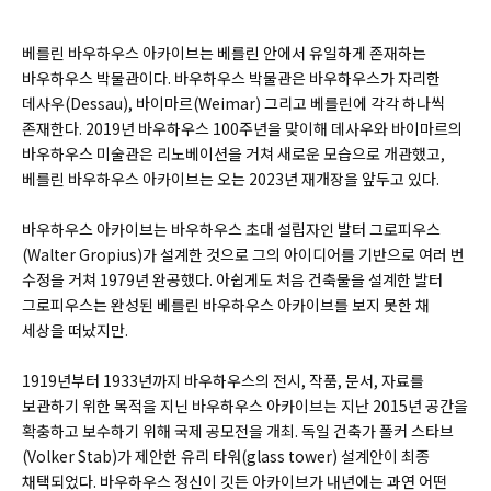
베를린 바우하우스 아카이브는 베를린 안에서 유일하게 존재하는
바우하우스 박물관이다. 바우하우스 박물관은 바우하우스가 자리한
데사우(
Dessau)
, 바이마르(
Weimar)
그리고 베를린에 각각 하나씩
존재한다. 2019년 바우하우스 100주년을 맞이해 데사우와 바이마르의
바우하우스 미술관은 리노베이션을 거쳐 새로운 모습으로 개관했고,
베를린 바우하우스 아카이브는 오는 2023년 재개장을 앞두고 있다.
바우하우스 아카이브는 바우하우스 초대 설립자인 발터 그로피우스
(
Walter Gropius)
가 설계한 것으로 그의 아이디어를 기반으로 여러 번
수정을 거쳐 1979년 완공했다. 아쉽게도 처음 건축물을 설계한 발터
그로피우스는 완성된 베를린 바우하우스 아카이브를 보지 못한 채
세상을 떠났지만.
1919년부터 1933년까지 바우하우스의 전시, 작품, 문서, 자료를
보관하기 위한 목적을 지닌 바우하우스 아카이브는 지난 2015년 공간을
확충하고 보수하기 위해 국제 공모전을 개최. 독일 건축가 폴커 스타브
(
Volker Stab
)가 제안한 유리 타워(
glass tower)
설계안이 최종
채택되었다. 바우하우스 정신이 깃든 아카이브가 내년에는 과연 어떤