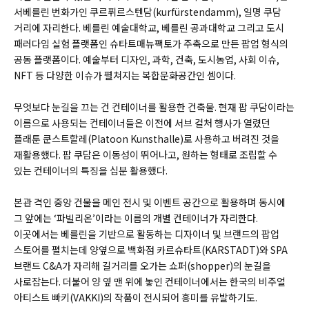
서베를린
번화가인 쿠르퓌르스텐담(kurfürstendamm), 일명 쿠담
거리에 자리한다. 베를린 예술대학교, 베를린 공과대학교 그리고 도시
패러다임 실험 플랫폼인 슈타트매뉴팩토가 주축으로 만든 팝업 형식의
공동 플랫폼이다. 예술부터 디자인, 과학, 건축, 도시농업, 사회 이슈,
NFT 등 다양한 이슈가 펼쳐지는 복합문화공간인 셈이다.
무엇보다 눈길을 끄는 건 컨테이너를 활용한 건축물. 현재 팝 쿠담이라는
이름으로 사용되는 컨테이너들은 이전에 서브 컬처 행사가 열렸던
플래툰 쿤스트할레(
Platoon Kunsthalle)
로 사용하고 버려진 것을
재활용했다. 팝 쿠담은 이동성이 뛰어나고, 원하는 형태로 조립할 수
있는 컨테이너의 특징을 십분 활용했다.
본관 격인 중앙 건물을 메인 전시 및 이벤트 공간으로 활용하며 동시에
그 앞에는 ‘파빌리온’이라는 이름의 개별 컨테이너가 자리한다.
이곳에서는 베를린을 기반으로 활동하는 디자이너 및 브랜드의 팝업
스토어를 펼치는데 양옆으로 백화점
카르슈타트(KARSTADT)와
SPA
브랜드 C&A가 자리해 길거리를 오가는 쇼퍼(
shopper)
의 눈길을
사로잡는다. 더불어 양 옆 맨 위에 놓인 컨테이너에서는 한국의 비주얼
아티스트 빠키(
VAKKI)
의 작품이 전시되어 흥미를 유발하기도.