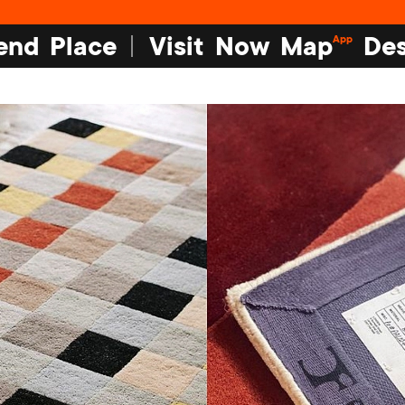
end
Place
Visit
Now
Map
Des
App