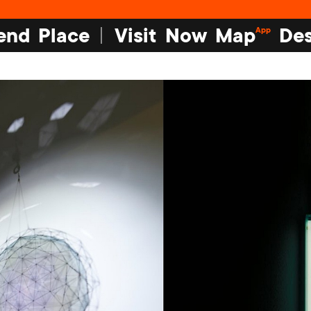
end
Place
Visit
Now
Map
Des
App