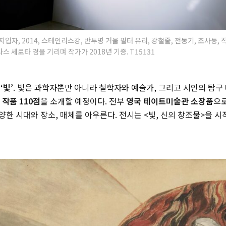
입자, 2014, 스테인리스강, 반투명 거울 필터 유리, 강철줄, 전동기, 조사등, 직
 세로타 경을 기리며 작가가 2018년 기증. T15131
는
‘빛’
. 빛은 과학자뿐만 아니라 철학자와 예술가, 그리고 시인의 탐구 
 작품 110점
을 소개할 예정이다. 전부
영국 테이트미술관 소장품
으로
한 시대와 장소, 매체를 아우른다. 전시는 <빛, 신의 창조물>을 시작