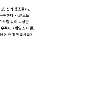
<빛, 신의 창조물>
▵
 구현하다>
▵클로드
스처럼 빛의 속성을
과 우주>
,
<제임스 터렐,
활용한 현대 예술가들의