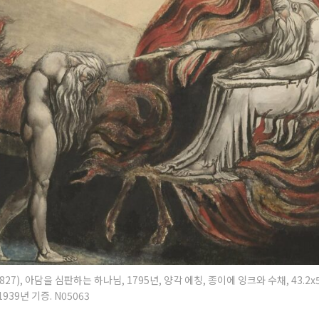
27), 아담을 심판하는 하나님, 1795년, 양각 에칭, 종이에 잉크와 수채, 43.2
39년 기증. N05063