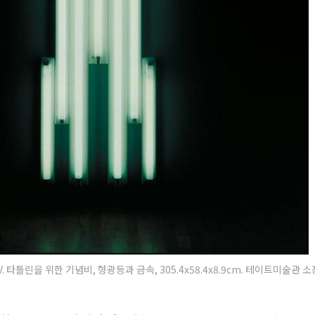
 V. 타틀린을 위한 기념비, 형광등과 금속, 305.4x58.4x8.9cm. 테이트미술관 소장