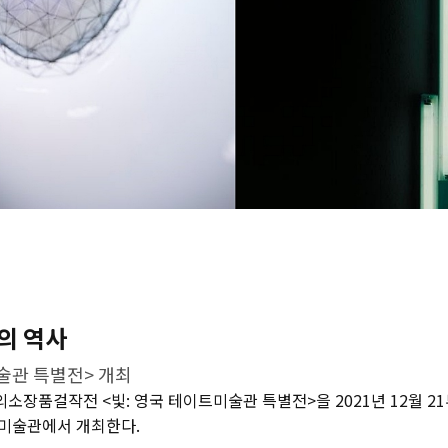
의 역사
술관 특별전> 개최
장품걸작전 <빛: 영국 테이트미술관 특별전>을 2021년 12월 21부
미술관에서 개최한다.