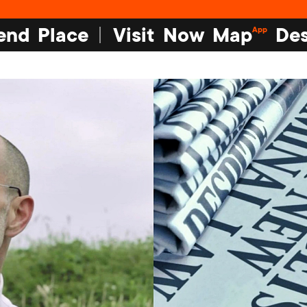
end
Place
Visit
Now
Map
Des
App