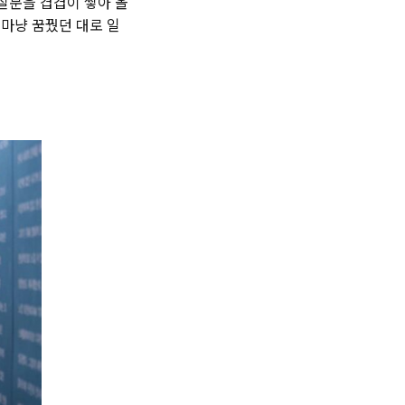
질문을 겹겹이 쌓아 올
 마냥 꿈꿨던 대로 일