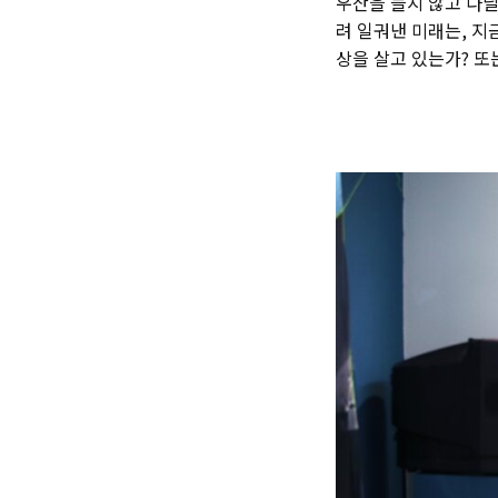
우산을 들지 않고 다닐
려 일궈낸 미래는, 지
상을 살고 있는가? 또