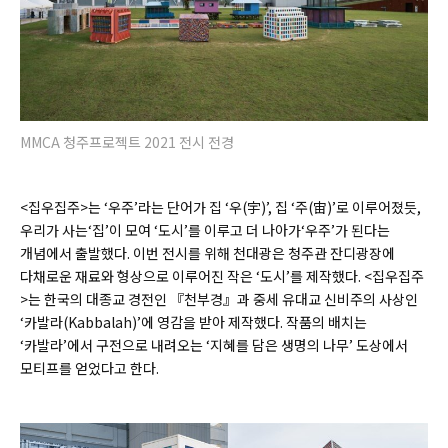
MMCA 청주프로젝트 2021 전시 전경
<집우집주>는 ‘우주’라는 단어가 집 ‘우(宇)’, 집 ‘주(宙)’로 이루어졌듯,
우리가 사는‘집’이 모여 ‘도시’를 이루고 더 나아가‘우주’가 된다는
개념에서 출발했다. 이번 전시를 위해 천대광은 청주관 잔디광장에
다채로운 재료와 형상으로 이루어진 작은 ‘도시’를 제작했다. <집우집주
>는 한국의 대종교 경전인 『천부경』과 중세 유대교 신비주의 사상인
‘카발라(Kabbalah)’에 영감을 받아 제작했다. 작품의 배치는
‘카발라’에서 구전으로 내려오는 ‘지혜를 담은 생명의 나무’ 도상에서
모티프를 얻었다고 한다.