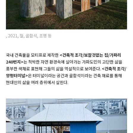
, 2021, 철, 골함석, 조명 등
국내 건축물을 모티프로 제작한
<건축적 조각/보잘것없는 집/가파리
240번지>
는 척박한 자연 환경속에 살아가는 가파도민의 고단한 삶을
풍부한 색채로 표현해 그들의 삶을 역설적으로 보여준다.
<건축적 조각/
양평터미널>
은 터미널이라는 공간과 골함석이라는 건축 재료를 통해
현대인의 삶을 여러 층위에서 살핀다.