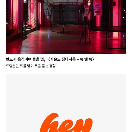
반드시 움직이며 들을 것, 〈사운드 짐나지움 – 록 앤 록〉
트램펄린 위를 뛰며 록을 듣는 경험