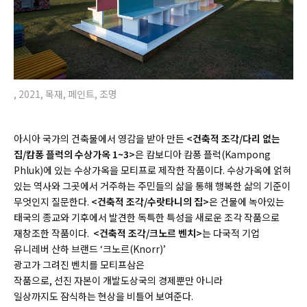
, 2021, 목재, 페인트, 조명
아시아 국가의 건축물에서 영감을 받아 만든
<건축적 조각/다리 없는
집/캄퐁 플럭의 수상가옥 1~3>
은 캄보디아 캄퐁 플럭(
Kampong
Phluk)
에 있는 수상가옥을 모티프로 제작한 작품이다. 수상가옥에 얽혀
있는 역사와 그곳에서 거주하는 주민들의 삶을 통해 행복한 삶의 기준이
무엇인지 질문한다.
<건축적 조각/수랏타니의 집>
은 건물에 녹아있는
태국의 종교와 기후에서 발견한 독특한 특성을 새로운 조각 작품으로
재창조한 작품이다.
<건축적 조각/크노르 벤치>
는 다국적 기업
유니레버 산하 브랜드 ‘크노르(
Knorr)
’
광고가 그려진 벤치를 모티프삼은
작품으로, 선진 자본이 개발도상국의 경제뿐만 아니라
일상까지도 잠식하는 현상을 비틀어 보여준다.