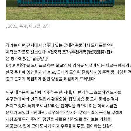
, 2021, 목재, 아크릴, 조명
작가는 이번 전시에서 청주에 있는 근대건축물에서 모티프를 얻어
제작한 작품도 선보인다.
<건축적 조각/후천개벽(後天開闢) 탑>
은 청주에 있는 ‘탑동양관
(塔洞洋館)’을 모티프로 하여 불교의 탑 양식을 뒤섞어 만든 새로운 형식의
한국 문화에 영향을 끼친 불교, 근대기 도입된 절충식 서양 주택 등 다양한
종교 문화가 복잡하게 얽힌 양상을 과감하게 드러낸다.
인구 대부분이 도시에 거주하는 현 시대, 더 편리하고 효율적인 도시를
추구함에 따라 인구 밀집과 환경오염, 집값 상승 등 도시 문제는 점차
커지고 있다. 특히 코로나19라는 팬데믹을 겪으며 이는 더욱 시급한
문제가 되었다. <천대광 : 집우집주> 전시는 낯익은 일상 공간을 낯설게
재창조해 우리 주변의 공간을 새로운 시각으로 둘러보는 기회를
제공한다. 집이 모여 도시가 되고 우주를 이루듯, 집이라는 일상의