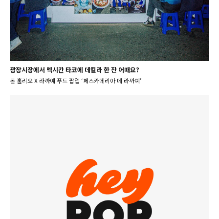
광장시장에서 멕시칸 타코에 데킬라 한 잔 어때요?
돈 훌리오 X 라까예 푸드 팝업 ‘페스카데리아 데 라까예’