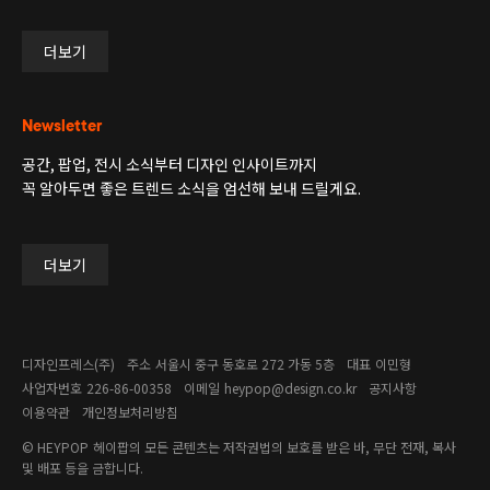
더보기
Newsletter
공간, 팝업, 전시 소식부터 디자인 인사이트까지
꼭 알아두면 좋은 트렌드 소식을 엄선해 보내 드릴게요.
더보기
디자인프레스(주)
주소
서울시 중구 동호로 272 가동 5층
대표
이민형
사업자번호
226-86-00358​
이메일
heypop@design.co.kr
공지사항
이용약관
개인정보처리방침
© HEYPOP
헤이팝의 모든 콘텐츠는 저작권법의 보호를 받은 바, 무단 전재, 복사
및 배포 등을 금합니다.