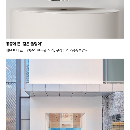
공중에 뜬 ‘검은 돌덩이’
내년 베니스 비엔날레 한국관 작가, 구정아의 <공중부양>