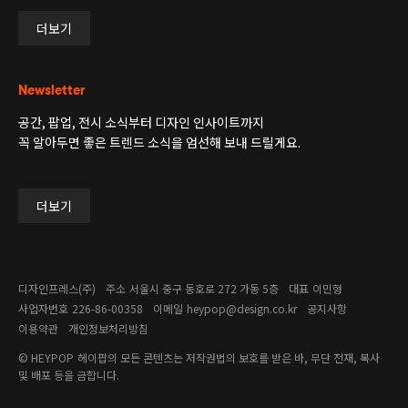
더보기
Newsletter
공간, 팝업, 전시 소식부터 디자인 인사이트까지
꼭 알아두면 좋은 트렌드 소식을 엄선해 보내 드릴게요.
더보기
디자인프레스(주)
주소
서울시 중구 동호로 272 가동 5층
대표
이민형
사업자번호
226-86-00358​
이메일
heypop@design.co.kr
공지사항
이용약관
개인정보처리방침
© HEYPOP
헤이팝의 모든 콘텐츠는 저작권법의 보호를 받은 바, 무단 전재, 복사
및 배포 등을 금합니다.