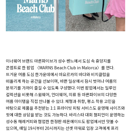
이너웨어 브랜드 마른파이브가 성수 쎈느에서 도심 속 휴양지를
콘셉트로 한 팝업 〈MARN5 Beach Club in Malorca〉를 연다.
뜨거운 여름 도심 한가운데에서 마요르카의 바다와 비치클럽을
떠올리게 하는 공간을 선보이며, 바쁜 일상에서 잠시 벗어나 여름의
분위기를 가까이 즐길 수 있도록 구성했다. 이번 팝업에서는 일루인
컬렉션을 비롯해 스윔웨어, 언더웨어, 의류 등 마른파이브의 다양한
여름 아이템을 직접 만나볼 수 있다. 체형과 취향, 평소 착용 고민을
바탕으로 제품을 추천받는 1:1 프라이빗 피팅 서비스도 운영해 사이즈와
핏에 대한 상담을 받는 것도 가능하다. 바리스타 대회 챔피언이 운영하는
성수동 해례커피와 협업한 한정판 레몬에이드도 팝업에서만 맛볼 수
있으며, 매일 19시부터 20시까지는 선셋 아워로 입장 고객에게 프리