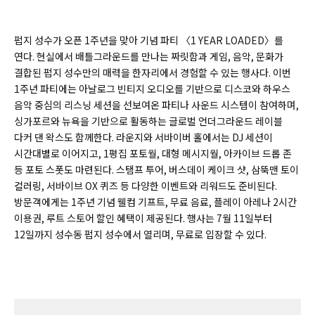
펍지 성수가 오픈 1주년을 맞아 기념 파티 〈1 YEAR LOADED〉를
연다. 현실에서 배틀그라운드를 만나는 짜릿함과 게임, 음악, 문화가
결합된 펍지 성수만의 매력을 한자리에서 경험할 수 있는 행사다. 이번
1주년 파티에는 아날로그 빈티지 오디오를 기반으로 디스코와 하우스
음악 중심의 리스닝 세션을 선보여온 파티나 사운드 시스템이 참여하며,
싱가포르와 뉴욕을 기반으로 활동하는 글로벌 언더그라운드 레이블
다커 댄 왁스도 함께한다. 라운지와 서바이버 홀에서는 DJ 세션이
시간대별로 이어지고, 1평집 포토월, 대형 메시지월, 아카이브 드롭 존
등 포토 스폿도 마련된다. 스탬프 투어, 버스데이 케이크 샷, 삼뚝맨 토이
컬러링, 서바이브 OX 퀴즈 등 다양한 이벤트와 리워드도 준비된다.
방문객에게는 1주년 기념 웰컴 기프트, 무료 음료, 플레이 아레나 2시간
이용권, 루트 스토어 할인 혜택이 제공된다. 행사는 7월 11일부터
12일까지 성수동 펍지 성수에서 열리며, 무료로 입장할 수 있다.