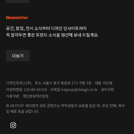
Newsletter
공간, 팝업, 전시 소식부터 디자인 인사이트까지
꼭 알아두면 좋은 트렌드 소식을 엄선해 보내 드릴게요.
더보기
디자인프레스(주)
주소
서울시 중구 동호로 272 가동 5층
대표
이민형
사업자번호
226-86-00358​
이메일
heypop@design.co.kr
공지사항
이용약관
개인정보처리방침
© HEYPOP
헤이팝의 모든 콘텐츠는 저작권법의 보호를 받은 바, 무단 전재, 복사
및 배포 등을 금합니다.