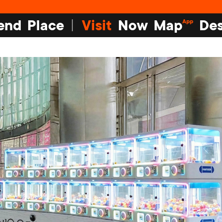
end
Place
Visit
Now
Map
Des
App