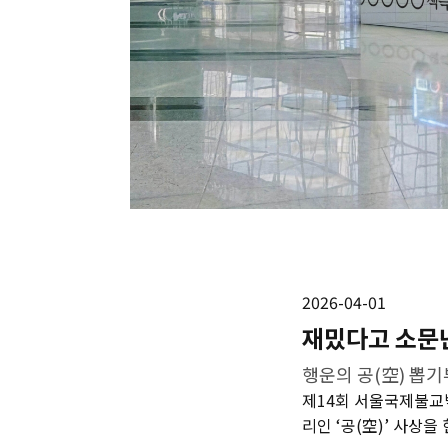
2026-04-01
재밌다고 소문난
행운의 공(空) 뽑기
제14회 서울국제불교박
리인 ‘공(空)’ 사상