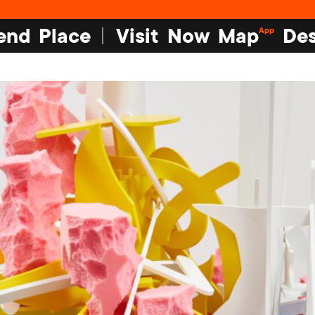
end
Place
Visit
Now
Map
Des
App