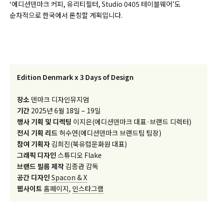
‘에디션덴마크 커피, 유리티필터, Studio 0405 테이블웨어’도
순차적으로 한국에서 론칭할 계획입니다.
Edition Denmark x 3 Days of Design
장소
덴마크 디자인뮤지엄
기간
2025년 6월 18일 – 19일
행사 기획 및 디렉팅
이지은(에디션덴마크 대표·브랜드 디렉터)
전시 기획 리드
허수연(에디션덴마크 브랜드팀 팀장)
참여 기획자
김희진(북유럽문화원 대표)
그래픽 디자인
스튜디오 Flake
브랜드 필름 제작
김종관 감독
공간 디자인
Spacon & X
웹사이트
홈페이지
,
인스타그램