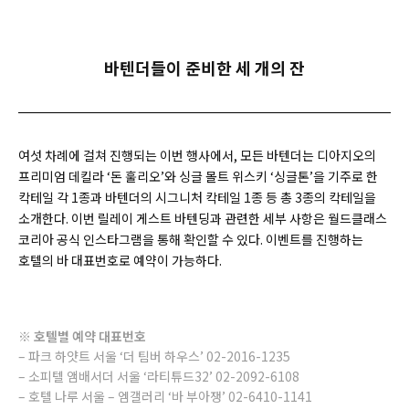
바텐더들이 준비한 세 개의 잔
여섯 차례에 걸쳐 진행되는 이번 행사에서, 모든 바텐더는 디아지오의
프리미엄 데킬라 ‘돈 훌리오’와 싱글 몰트 위스키 ‘싱글톤’을 기주로 한
칵테일 각 1종과 바텐더의 시그니처 칵테일 1종 등 총 3종의 칵테일을
소개한다. 이번 릴레이 게스트 바텐딩과 관련한 세부 사항은 월드클래스
코리아 공식 인스타그램을 통해 확인할 수 있다. 이벤트를 진행하는
호텔의 바 대표번호로 예약이 가능하다.
※
호텔별
예약
대표번호
– 파크 하얏트 서울 ‘더 팀버 하우스’ 02-2016-1235
– 소피텔 앰배서더 서울 ‘라티튜드32’ 02-2092-6108
– 호텔 나루 서울 – 엠갤러리 ‘바 부아쟁’ 02-6410-1141