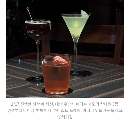
1/17 진행한 첫 번째 세션, 대만 우승자 페디손 카오의 칵테일 3종.
왼쪽부터 마이너 투 메이저, 하비스트 포레버, 마티니 위드아웃 올리브.
ⓒ헤이팝