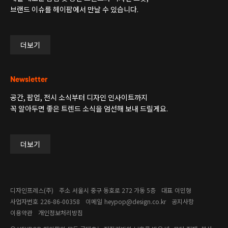
브랜드 이슈를 헤이팝에서 만날 수 있습니다.
더보기
Newsletter
공간, 팝업, 전시 소식부터 디자인 인사이트까지
꼭 알아두면 좋은 트렌드 소식을 엄선해 보내 드릴게요.
더보기
디자인프레스(주)
주소
서울시 중구 동호로 272 가동 5층
대표
이민형
사업자번호
226-86-00358​
이메일
heypop@design.co.kr
공지사항
이용약관
개인정보처리방침