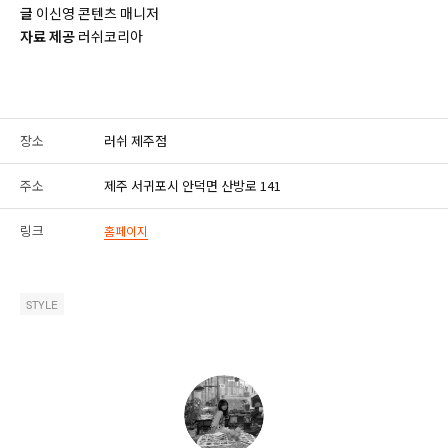
글
이신영 콘텐츠 매니저
자료 제공
러쉬코리아
장소
러쉬 제주점
주소
제주 서귀포시 안덕면 산방로 141
링크
홈페이지
STYLE