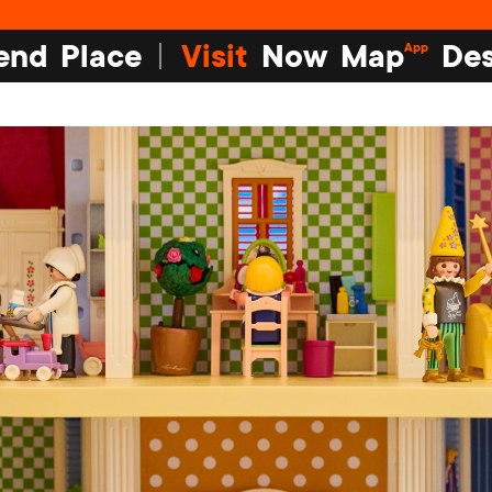
end
Place
Visit
Now
Map
Des
App