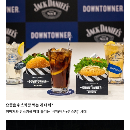
요즘은 위스키랑 먹는 게 대세?
햄버거와 위스키를 함께 즐기는 '버위(버거+위스키)' 시대