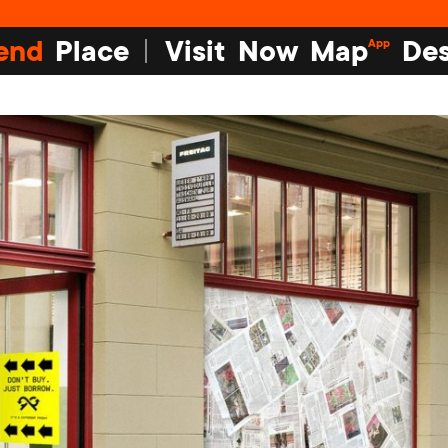
end
Place
Visit
Now
Map
Des
App