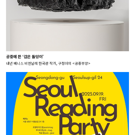
공중에 뜬 ‘검은 돌덩이’
내년 베니스 비엔날레 한국관 작가, 구정아의 <공중부양>