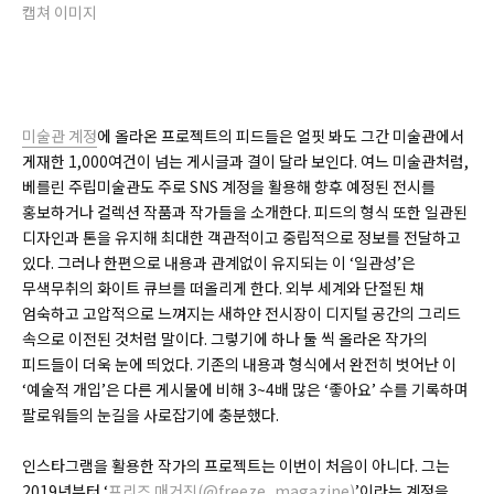
캡쳐 이미지
미술관 계정
에 올라온 프로젝트의 피드들은 얼핏 봐도 그간 미술관에서
게재한 1,000여건이 넘는 게시글과 결이 달라 보인다. 여느 미술관처럼,
베를린 주립미술관도 주로 SNS 계정을 활용해 향후 예정된 전시를
홍보하거나 컬렉션 작품과 작가들을 소개한다. 피드의 형식 또한 일관된
디자인과 톤을 유지해 최대한 객관적이고 중립적으로 정보를 전달하고
있다. 그러나 한편으로 내용과 관계없이 유지되는 이 ‘일관성’은
무색무취의 화이트 큐브를 떠올리게 한다. 외부 세계와 단절된 채
엄숙하고 고압적으로 느껴지는 새하얀 전시장이 디지털 공간의 그리드
속으로 이전된 것처럼 말이다. 그렇기에 하나 둘 씩 올라온 작가의
피드들이 더욱 눈에 띄었다. 기존의 내용과 형식에서 완전히 벗어난 이
‘예술적 개입’은 다른 게시물에 비해 3~4배 많은 ‘좋아요’ 수를 기록하며
팔로워들의 눈길을 사로잡기에 충분했다.
인스타그램을 활용한 작가의 프로젝트는 이번이 처음이 아니다. 그는
2019년부터 ‘
프리즈 매거진(@freeze_magazine)
’이라는 계정을