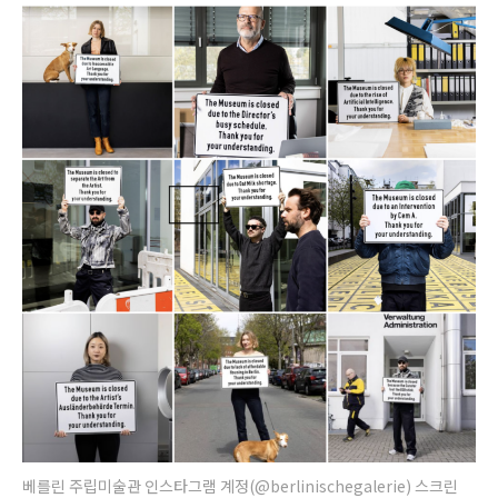
베를린 주립미술관 인스타그램 계정(@berlinischegalerie) 스크린