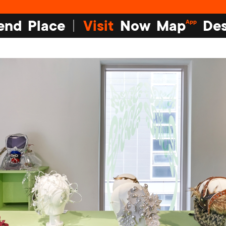
end
Place
Visit
Now
Map
Des
App