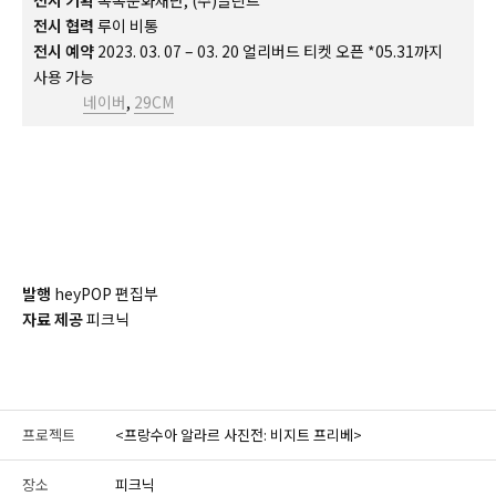
전시 협력
루이 비통
전시 예약
2023. 03. 07 – 03. 20 얼리버드 티켓 오픈
*05.31까지
사용 가능
네이버
,
29CM
발행
heyPOP 편집부
자료 제공
피크닉
프로젝트
<프랑수아 알라르 사진전: 비지트 프리베>
장소
피크닉