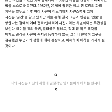
법을 스스로 터득했다
. 1982
년
, 21
세에 촬영한 이브 생 로랑의 파리
저택을 필두로 이후 여러 사진에 이르기까지 자연스럽게 그의
사진은
‘
공간
’
을 담고 있지만 이를 통해 결국 그곳과 연관된
‘
인물
’
을
향한다는 점에서 여타 건축
/
인테리어 사진가와는 차별화되는 주관성을
보인다
.
테이블 위의 꽃병
,
말라붙은 팔레트
,
침대 맡 작은 액자를
매개로 관객은 사진에 좀처럼 등장하지 않는
,
그러나 분명히 그곳을
점유했던 누군가의 성향에 대해 상상하고
,
이해하며 애착을 가지게 될
것이다.
“
나의 사진은 자신의 취향에 열정적인 명사들에게 바치는 헌사다.
”