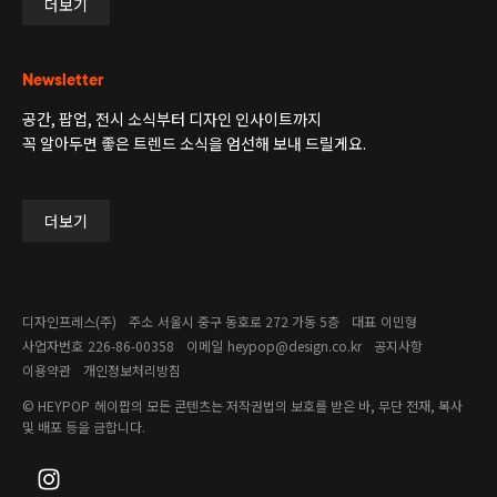
더보기
Newsletter
공간, 팝업, 전시 소식부터 디자인 인사이트까지
꼭 알아두면 좋은 트렌드 소식을 엄선해 보내 드릴게요.
더보기
디자인프레스(주)
주소
서울시 중구 동호로 272 가동 5층
대표
이민형
사업자번호
226-86-00358​
이메일
heypop@design.co.kr
공지사항
이용약관
개인정보처리방침
© HEYPOP
헤이팝의 모든 콘텐츠는 저작권법의 보호를 받은 바, 무단 전재, 복사
및 배포 등을 금합니다.