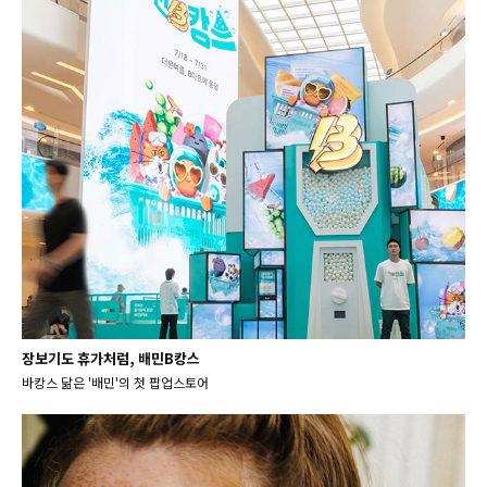
장보기도 휴가처럼, 배민B캉스
바캉스 닮은 '배민'의 첫 팝업스토어