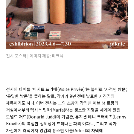
전시 포스터 | 이미지 제공: 피크닉
전시의 타이틀
‘
비지트 프리베(
Visite Priv
é
e)
’
는 불어로
‘
사적인 방문
’,
‘
은밀한 방문
’
을 뜻하는 말로
,
작가가
9
년 전에 발표한 사진집의
제목이기도 하다
.
이번 전시는 그의 초창기 작업인 이브 생 로랑의
거실에서부터
텍사스 말파(
Marf
a)
라는 생소한 지명을 세계에 알린
도널드 저드(
Donarld Judd)
의 기념관
,
뮤지션 레니 크래비츠(
Lenny
Kravitz)
의 복잡한 정체성이 드러나는 파리 아파트
,
그리고 작가
자신에게 휴식이자 영감의 장소인 아를(
Arles)
의 자택에