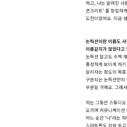
하고, 나는 알려진 사
콘크리트’ 를 창업하게
도전이었어요. 지금 생
논픽션이란 이름도 사뭇
이름같지가 않았다고 
논픽션 말고도 수백 개
풍성하게 보이게 하기
살리자는 정도의 목표
구분되는 논픽션만의 특
부분일 거예요. 그래
저는 그동안 스튜디오
오가며 커뮤니케이션 
어느 순간 ‘나’라는 
스마트폰도 치워 두고,