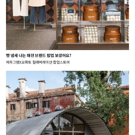
빵 냄새 나는 패션 브랜드 팝업 보셨어요?
에피그램X오파토 컬래버레이션 팝업스토어