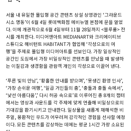
서울 내 유일한 몰입형 공간 콘텐츠 상설 상영관인 ‘그라운드
시소 명동’이 6월 4일 롯데백화점 에비뉴엘 본점에 문을 열었
다. 이에 개관작으로 6월 4일부터 11월 28일까지 <블루룸> 전
시를 개최한다. 미디어앤아트 MEDIANART와 크리에이티브
스튜디오 해비턴트 HABITANT가 협업해 ‘각성으로의 여
행’을 주제로 몰입형 미디어아트를 선보인다. 가장 일상적인
공간인 도심에서 가장 비일상적인 콘텐츠를 만났을 때 발생하
는 이질감과 생경함을 관람객 개인의 각성으로 이끌어 낸다.
‘푸른 빛의 만남’, ‘황홀한 안내를 받으며’, ‘못생긴 환영 인사’,
‘가장 손쉬운 여행’, ‘일곱 거인들의 춤’, ‘충돌과 충돌 속에서’,
‘낯선 아름다움’,’ 다시 허공 속으로’로 이루어진 총 8개의 챕터
에서는 영상과 사운드를 각 주제에 맞게 연출해 비일상으로의
기대감을 환기시키고 안내한다. 일상물을 새롭게 재해석한 비
주얼, 몽환적인 무드가 어우러져 감각적인 경험을 선사할 예정
이다. 모든 콘텐츠를 감상하는 데에는 평균 1시간 가량 소요된