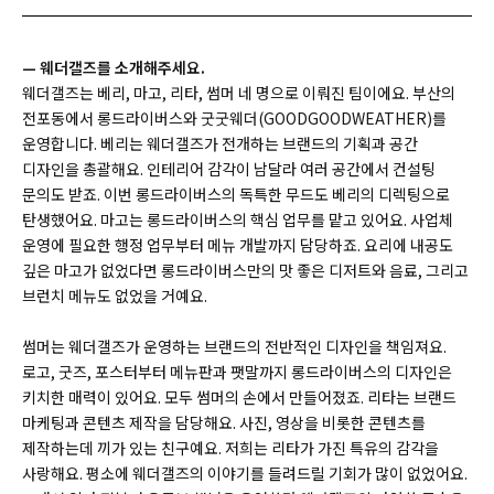
—
웨더갤즈를 소개해주세요.
웨더갤즈는 베리, 마고, 리타, 썸머 네 명으로 이뤄진 팀이에요. 부산의
전포동에서 롱드라이버스와 굿굿웨더(
GOODGOODWEATHER)
를
운영합니다. 베리는 웨더갤즈가 전개하는 브랜드의 기획과 공간
디자인을 총괄해요. 인테리어 감각이 남달라 여러 공간에서 컨설팅
문의도 받죠. 이번 롱드라이버스의 독특한 무드도 베리의 디렉팅으로
탄생했어요. 마고는 롱드라이버스의 핵심 업무를 맡고 있어요. 사업체
운영에 필요한 행정 업무부터 메뉴 개발까지 담당하죠. 요리에 내공도
깊은 마고가 없었다면 롱드라이버스만의 맛 좋은 디저트와 음료, 그리고
브런치 메뉴도 없었을 거예요.
썸머는 웨더갤즈가 운영하는 브랜드의 전반적인 디자인을 책임져요.
로고, 굿즈, 포스터부터 메뉴판과 팻말까지 롱드라이버스의 디자인은
키치한 매력이 있어요. 모두 썸머의 손에서 만들어졌죠. 리타는 브랜드
마케팅과 콘텐츠 제작을 담당해요. 사진, 영상을 비롯한 콘텐츠를
제작하는데 끼가 있는 친구예요. 저희는 리타가 가진 특유의 감각을
사랑해요. 평소에 웨더갤즈의 이야기를 들려드릴 기회가 많이 없었어요.