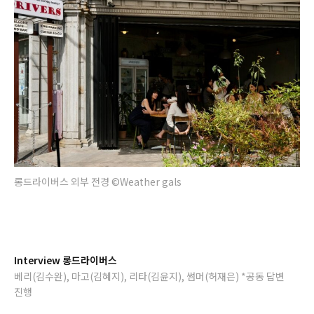
롱드라이버스 외부 전경 ©Weather gals
Interview 롱드라이버스
베리(김수완), 마고(김혜지), 리타(김윤지), 썸머(허재은) *공동 답변
진행