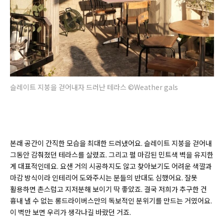
슬레이트 지붕을 걷어내자 드러난 테라스 ©Weather gals
본래 공간이 간직한 모습을 최대한 드러냈어요. 슬레이트 지붕을 걷어내
그동안 감춰졌던 테라스를 살렸죠. 그리고 펄 마감된 민트색 벽을 유지한
게 대표적인데요. 요샌 거의 시공하지도 않고 찾아보기도 어려운 색깔과
마감 방식이라 인테리어 도와주시는 분들의 반대도 심했어요. 잘못
활용하면 촌스럽고 지저분해 보이기 딱 좋았죠. 결국 저희가 추구한 건
흉내 낼 수 없는 롱드라이버스만의 독보적인 분위기를 만드는 거였어요.
이 벽만 보면 우리가 생각나길 바랐던 거죠.