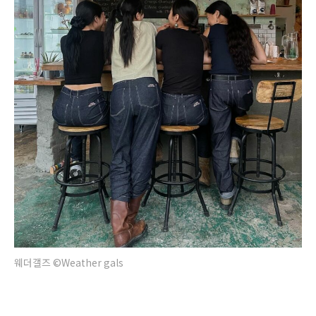
웨더갤즈 ©Weather gals