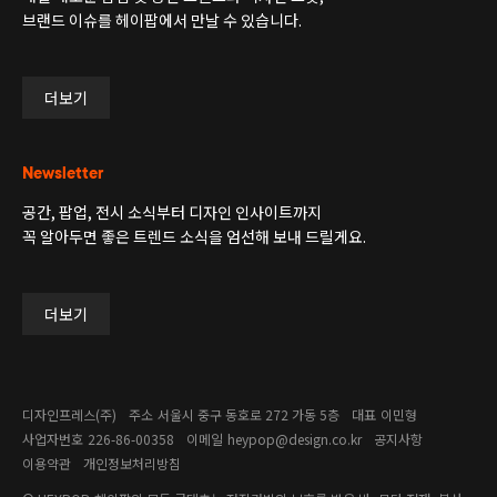
브랜드 이슈를 헤이팝에서 만날 수 있습니다.
더보기
Newsletter
공간, 팝업, 전시 소식부터 디자인 인사이트까지
꼭 알아두면 좋은 트렌드 소식을 엄선해 보내 드릴게요.
더보기
디자인프레스(주)
주소
서울시 중구 동호로 272 가동 5층
대표
이민형
사업자번호
226-86-00358​
이메일
heypop@design.co.kr
공지사항
이용약관
개인정보처리방침