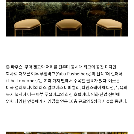
존 파우슨, 쿠마 겐고와 어깨를 견주며 동시대 최고의 공간 디자인
회사로 떠오른 야부 푸셸버그(
Yabu Pushelberg)
의 신작 ‘더 런더너
(
The Londoner)
’는 여러 가지 면에서 주목할 필요가 있다. 이곳은
미국 캘리포니아의 라스 알코바스 나파밸리, 타임스퀘어 에디션, 뉴욕의
목시 첼시에 이은 야부 푸셸버그의 최신 호텔이다. 영화 산업 전반에
얽힌 다양한 인물에게서 영감을 얻은 16층 규모의 5성급 시설을 뽐낸다.