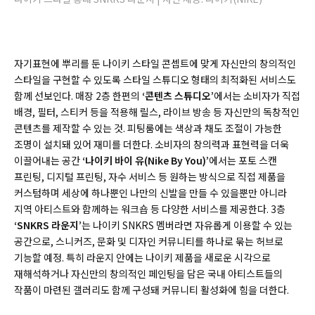
자기표현에 뿌리를 둔 나이키 스타일 콘셉트에 맞게 자신만의 창의적인
스타일을 구현할 수 있도록 스타일 스튜디오 형태의 최적화된 서비스도
함께 선보인다. 매장 2층 한편의
‘콘텐츠 스튜디오’
에서는 소비자가 직접
배경, 필터, 스티커 등을 적용해 릴스, 라이브 방송 등 자신만의 독창적인
콘텐츠를 제작할 수 있는 것. 피팅룸에는 색상과 채도 조절이 가능한
조명이 설치돼 있어 재미를 더한다. 소비자의 창의력과 표현력을 더욱
이끌어내는 공간
‘나이키 바이 유(Nike By You)’
에서는 포토 스캔
프린팅, 디지털 프린팅, 자수 서비스 등 원하는 방식으로 직접 제품을
커스텀하며 세상에 하나뿐인 나만의 신발을 만들 수 있을뿐만 아니라
지역 아티스트와 함께하는 워크숍 등 다양한 서비스를 제공한다. 3층
‘SNKRS 라운지’
는 나이키 SNKRS 멤버라면 자유롭게 이용할 수 있는
공간으로, 스니커즈, 문화 및 디자인 커뮤니티를 하나로 묶는 허브로
기능할 예정. 특히 라운지 안에는 나이키 제품을 새로운 시각으로
재해석하거나 자신만의 창의적인 페인팅을 담은 국내 아티스트들의
작품이 마련된 갤러리도 함께 구성돼 커뮤니티 활성화에 힘을 더한다.