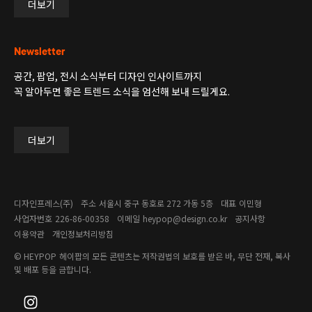
더보기
Newsletter
공간, 팝업, 전시 소식부터 디자인 인사이트까지
꼭 알아두면 좋은 트렌드 소식을 엄선해 보내 드릴게요.
더보기
디자인프레스(주)
주소
서울시 중구 동호로 272 가동 5층
대표
이민형
사업자번호
226-86-00358​
이메일
heypop@design.co.kr
공지사항
이용약관
개인정보처리방침
© HEYPOP
헤이팝의 모든 콘텐츠는 저작권법의 보호를 받은 바, 무단 전재, 복사
및 배포 등을 금합니다.