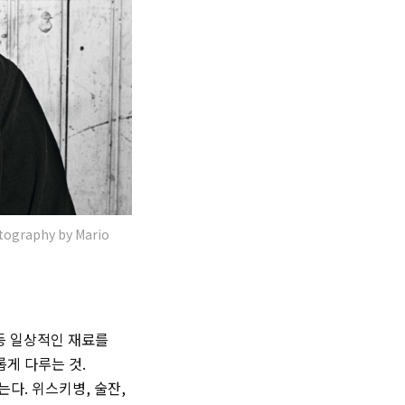
otography by Mario
 등 일상적인 재료를
게 다루는 것.
다. 위스키병, 술잔,