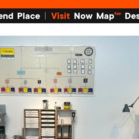
end
Place
Visit
Now
Map
Des
App