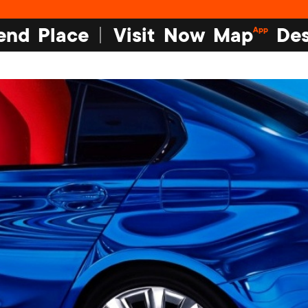
end
Place
Visit
Now
Map
Des
App