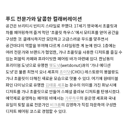
푸드 전문가와 달콤한 컬래버레이션
공간은 브리티시 빈티지 스타일로 꾸몄다. 17세기 영국에서 초콜릿과
차를 페어링하여 즐겨 먹던 ‘초콜릿 하우스’에서 모티프를 얻어 공간을
구성한 것. 클래식하지만 모던하고 고급스러운 무드를 맞추면서
공간마다의 역할을 부여해 다르게 스타일링한 게 눈에 띈다. 1층에는
여러 전문가와 브랜드가 협업한, 가나 초콜릿을 사용한 디저트를 즐길 수
있는 퍼블릭 카페와 프라이빗한 페어링 바가 마련돼 있다. 한남동의
프리미엄 도넛으로 유명한
웻도넛
(wetdonut)과의 ‘가나 에디션
도넛’은 물론 최현석 오너 셰프의
쵸이닷
(CHOI.) 레스토랑의 몽블랑도
가나 초콜릿이 더해진 새로운 모습으로 맛볼 수 있다. 여기에 원테이블
파인 다이닝으로 유명한
김태홍 셰프
는 장수의 의미를 가진 휘낭시에
디저트를 가나 초콜릿으로 만들어 스페셜 콜라보 디저트를 탄생시켰다.
예약제로 운영하는 페어링 바에서는
가루하루
의 윤은영 셰프와 국내
유일의 토탈 음료 전문가인
비크롭
의 김영하가 직접 자문하여 구성한
디저트 페어링 코스로 경험할 수 있다.