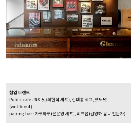
협업 브랜드
Public cafe : 쵸이닷(최현석 셰프), 김태홍 셰프, 웻도넛
(wetdonut)
pairing bar : 가루하루(윤은영 셰프), 비크롭(김영하 음료 전문가)