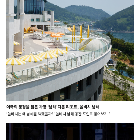
이국의 풍경을 닮은 가장 ‘남해’다운 리조트, 쏠비치 남해
‘쏠비치는 왜 남해를 택했을까?’ 쏠비치 남해 공간 포인트 짚어보기 3