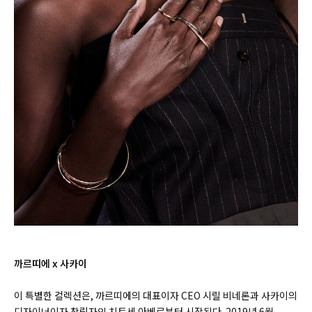
까르띠에 x 사카이
이 특별한 컬렉션은
,
까르띠에의 대표이자
CEO
시릴 비네론과 사카이의
디자이너이자 창립자인 치토세 아베로부터 시작된다
. 2019
년
6
월