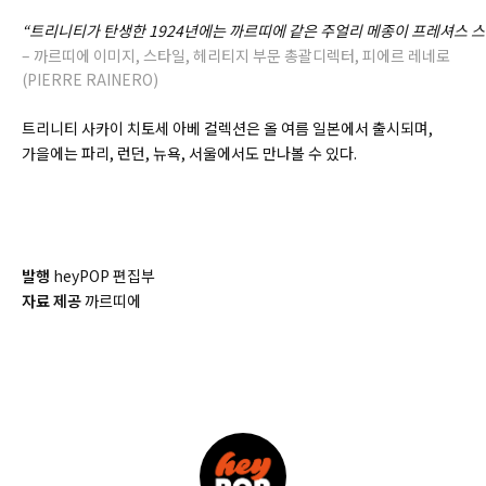
“
트리니티가
탄생한
1924
년에는
까르띠에
같은
주얼리
메종이
프레셔스
스
– 까르띠에 이미지, 스타일, 헤리티지 부문 총괄디렉터, 피에르 레네로
(
PIERRE RAINERO)
트리니티 사카이 치토세 아베 컬렉션은 올 여름 일본에서 출시되며,
가을에는 파리, 런던, 뉴욕, 서울에서도 만나볼 수 있다.
발행
heyPOP 편집부
자료 제공
까르띠에