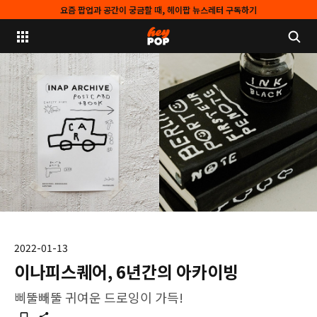
요즘 팝업과 공간이 궁금할 때, 헤이팝 뉴스레터 구독하기
2022-01-13
이나피스퀘어, 6년간의 아카이빙
삐뚤빼뚤 귀여운 드로잉이 가득!