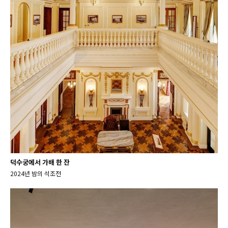
덕수궁에서 가배 한 잔
2024년 밤의 석조전