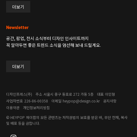
더보기
Newsletter
공간, 팝업, 전시 소식부터 디자인 인사이트까지
꼭 알아두면 좋은 트렌드 소식을 엄선해 보내 드릴게요.
더보기
디자인프레스(주)
주소
서울시 중구 동호로 272 가동 5층
대표
이민형
사업자번호
226-86-00358​
이메일
heypop@design.co.kr
공지사항
이용약관
개인정보처리방침
© HEYPOP
헤이팝의 모든 콘텐츠는 저작권법의 보호를 받은 바, 무단 전재, 복사
및 배포 등을 금합니다.