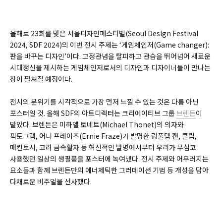
올해로 23회를 맞은 서울디자인페스티벌(Seoul Design Festival
2024, SDF 2024)의 이번 전시 주제는 ‘게임체인저(Game changer):
판을 바꾸는 디자인’이다. 고정관념을 탈피하고 관습을 뛰어넘어 새로운
시대정신을 제시하는 게임체인저로서의 디자인과 디자이너들이 만나는
장이 펼쳐질 예정이다.
전시의 분위기를 시각적으로 가장 먼저 느낄 수 있는 것은 다름 아닌
포스터일 것. 올해 SDF의 아트디렉터는 크리에이티브 그룹
브렌든
이
맡았다. 브렌든은 미하엘 토네트(Michael Thonet)의 의자와
픽토그램, 어니 프레이즈(
Ernie
Fraze)
가 발명한 링풀텝 캔, 클립,
매킨토시, 고려 금속활자 등 혁신적인 발명에서부터 우리가 무심코
사용했던 일상의 생필품을 포스터에 녹여냈다. 전시 주제와 어우러지는
요소들과 함께 브렌든만의 에너제틱한 그러데이션 기법 등 개성을 담아
다채로운 비주얼을 선사했다.