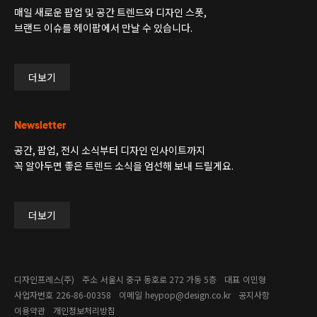
매일 새로운 팝업 및 공간 트렌드와 디자인 스폿,
브랜드 이슈를 헤이팝에서 만날 수 있습니다.
더보기
Newsletter
공간, 팝업, 전시 소식부터 디자인 인사이트까지
꼭 알아두면 좋은 트렌드 소식을 엄선해 보내 드릴게요.
더보기
디자인프레스(주)
주소
서울시 중구 동호로 272 가동 5층
대표
이민형
사업자번호
226-86-00358​
이메일
heypop@design.co.kr
공지사항
이용약관
개인정보처리방침