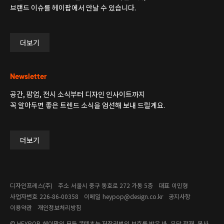
브랜드 이슈를 헤이팝에서 만날 수 있습니다.
더보기
Newsletter
공간, 팝업, 전시 소식부터 디자인 인사이트까지
꼭 알아두면 좋은 트렌드 소식을 엄선해 보내 드릴게요.
더보기
디자인프레스(주)
주소
서울시 중구 동호로 272 가동 5층
대표
이민형
사업자번호
226-86-00358​
이메일
heypop@design.co.kr
공지사항
이용약관
개인정보처리방침
© HEYPOP
헤이팝의 모든 콘텐츠는 저작권법의 보호를 받은 바, 무단 전재, 복사