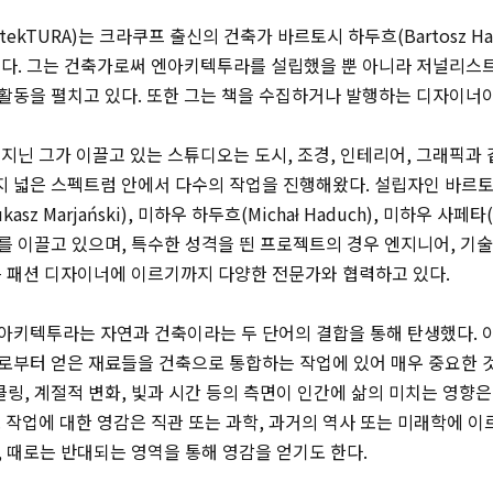
itekTURA)
는 크라쿠프 출신의 건축가 바르토시 하두흐(
Bartosz H
이다. 그는 건축가로써 엔아키텍투라
를 설립했을 뿐 아니라 저널리스트
활동을 펼치고 있다. 또한 그는 책을 수집하거나 발행하는 디자이너이
지닌 그가 이끌고 있는 스튜디오는 도시, 조경, 인테리어, 그래픽과
 넓은 스펙트럼 안에서 다수의 작업을 진행해왔다. 설립자인 바르
kasz Marjański)
, 미하우 하두흐(
Michał Haduch)
, 미하우 사페타(
 이끌고 있으며, 특수한 성격을 띈 프로젝트의 경우 엔지니어, 기술
는 패션 디자이너에 이르기까지 다양한 전문가와 협력하고 있다.
엔아키텍투라
는 자연과 건축이라는 두 단어의 결합을 통해 탄생했다. 
로부터 얻은 재료들을 건축으로 통합하는 작업에 있어 매우 중요한 
클링, 계절적 변화, 빛과 시간 등의 측면이 인간에 삶의 미치는 영향
 작업에 대한 영감은 직관 또는 과학, 과거의 역사 또는 미래학에 
 때로는 반대되는 영역을 통해 영감을 얻기도 한다.