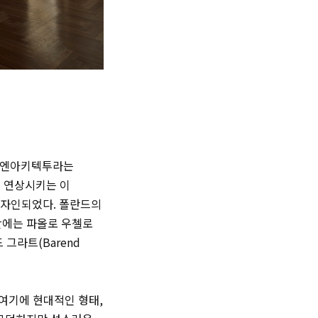
는 엔아키텍투라
는
 연상시키는 이
디자인되었다. 폴란드의
간에는 파올로 우첼로
드 그라트(
Barend
여기에 현대적인 형태,