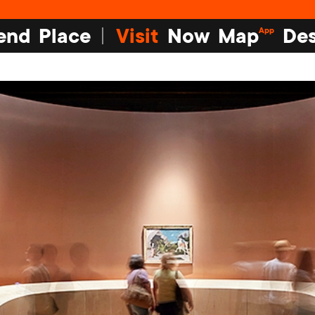
end
Place
Visit
Now
Map
Des
App