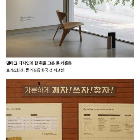
덴마크 디자인에 한 획을 그은 폴 케홀름
프리츠한센, 폴 케홀름 한국 첫 회고전