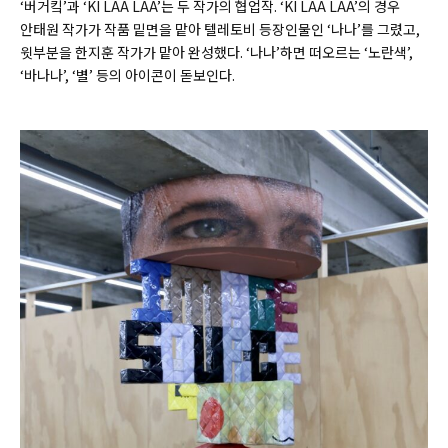
‘버거킼’과 ‘KI LAA LAA’는 두 작가의 협업작. ‘KI LAA LAA’의 경우
안태원 작가가 작품 밑면을 맡아 텔레토비 등장인물인 ‘나나’를 그렸고,
윗부분을 한지훈 작가가 맡아 완성했다. ‘나나’하면 떠오르는 ‘노란색’,
‘바나나’, ‘별’ 등의 아이콘이 돋보인다.