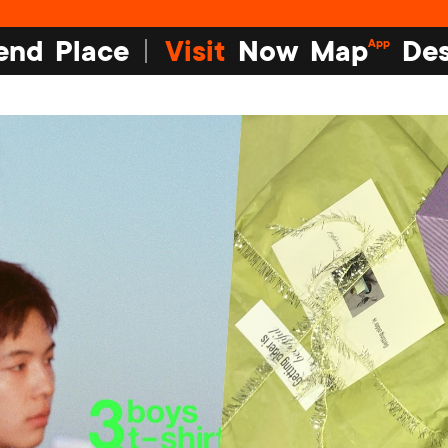
end
Place
Visit
Now
Map
Des
App