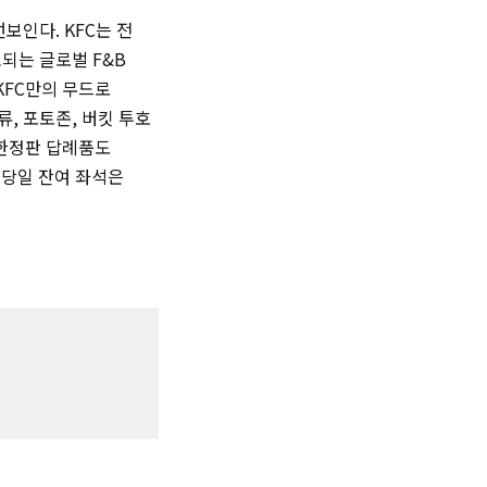
보인다. KFC는 전
되는 글로벌 F&B
KFC만의 무드로
, 포토존, 버킷 투호
 한정판 답례품도
 당일 잔여 좌석은