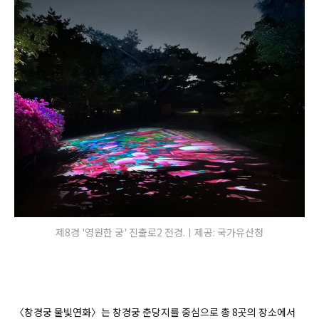
제8경 '영원한 궁' 진출로2 전경.ㅣ제공: 국가유산청
〈창경궁 물빛연화〉는 창경궁 춘당지를 중심으로 총 8곳의 장소에서