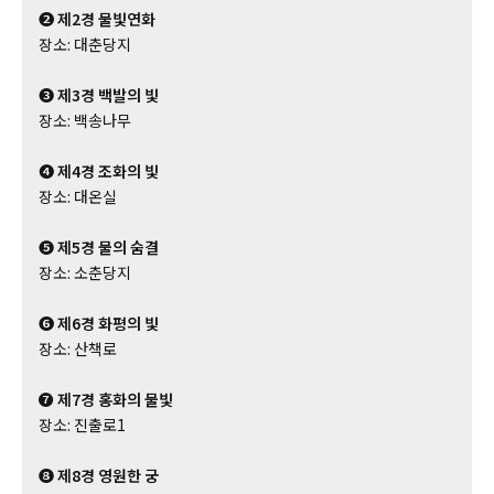
❷ 제2경 물빛연화
장소: 대춘당지
❸ 제3경 백발의 빛
장소: 백송나무
❹ 제4경 조화의 빛
장소: 대온실
❺ 제5경 물의 숨결
장소: 소춘당지
❻ 제6경 화평의 빛
장소: 산책로
❼ 제7경 홍화의 물빛
장소: 진출로1
❽ 제8경 영원한 궁