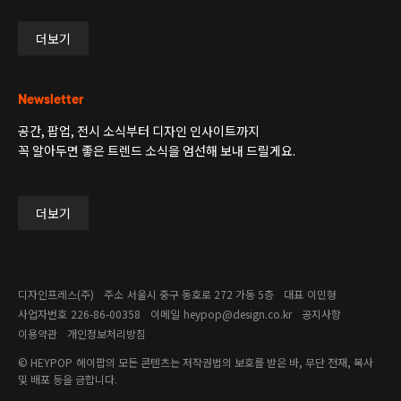
더보기
Newsletter
공간, 팝업, 전시 소식부터 디자인 인사이트까지
꼭 알아두면 좋은 트렌드 소식을 엄선해 보내 드릴게요.
더보기
디자인프레스(주)
주소
서울시 중구 동호로 272 가동 5층
대표
이민형
사업자번호
226-86-00358​
이메일
heypop@design.co.kr
공지사항
이용약관
개인정보처리방침
© HEYPOP
헤이팝의 모든 콘텐츠는 저작권법의 보호를 받은 바, 무단 전재, 복사
및 배포 등을 금합니다.