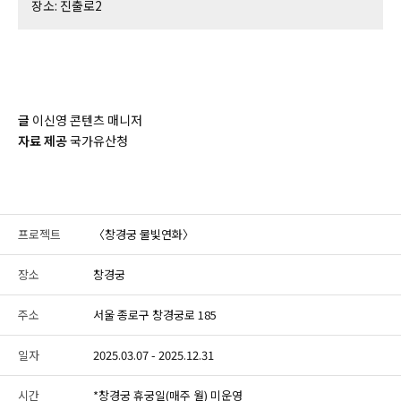
장소: 진출로2
글
이신영 콘텐츠 매니저
자료 제공
국가유산청
프로젝트
〈창경궁 물빛연화〉
장소
창경궁
주소
서울 종로구 창경궁로 185
일자
2025.03.07 - 2025.12.31
시간
*창경궁 휴궁일(매주 월) 미운영