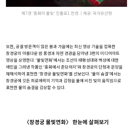
제7경 '홍화의 물빛' 진출로1 전경.ㅣ제공: 국가유산청
또한, 궁궐 방문객이 많은 봄과 가을에는 최신 영상 기술을 접목한
창경궁의 아름다운 밤 풍경과 자연 경관을 담아낸 3편의 미디어아트
영상을 상영한다. ‘물빛연화’에서는 조선의 태평성대와 백성에 대한
애민을 그려낸 작품인 ‘홍화에서 춘당까지’와 창경궁의 단청과 문양을
재해석하여 표현한 ‘창경궁 물빛연화’를 선보인다. ‘물의 숨결’에서는
창경궁에 깃든 희로애락의 기억과 감정을 물에 비친 빛의 움직임으로
표현한 물의 숨결을 감상할 수 있다.
〈창경궁 물빛연화〉 한눈에 살펴보기