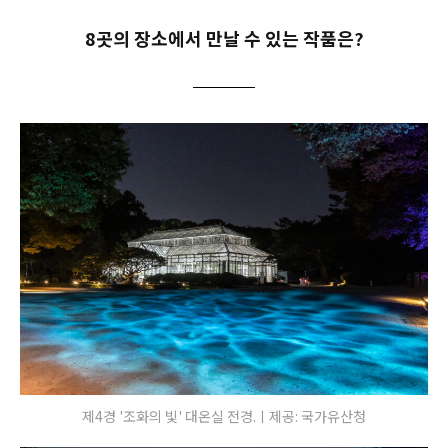
8곳의 장소에서 만날 수 있는 작품은?
제4경 '조화의 빛' 대온실 전경.ㅣ제공: 국가유산청