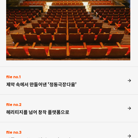
file no.1
제약 속에서 만들어낸 '정동극장다움'
file no.2
헤리티지를 넘어 창작 플랫폼으로
file no.3