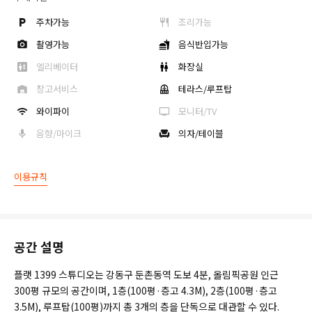
주차가능
조리가능
촬영가능
음식반입가능
엘리베이터
화장실
창고서비스
테라스/루프탑
와이파이
모니터/TV
음향/마이크
의자/테이블
이용규칙
공간 설명
플랫 1399 스튜디오는 강동구 둔촌동역 도보 4분, 올림픽공원 인근
300평 규모의 공간이며, 1층(100평·층고 4.3M), 2층(100평·층고
3.5M), 루프탑(100평)까지 총 3개의 층을 단독으로 대관할 수 있다.