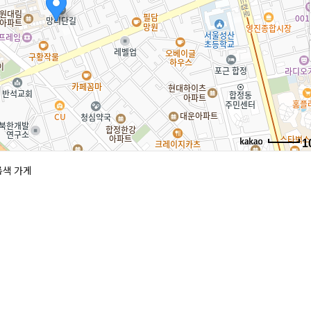
1
록색 가게