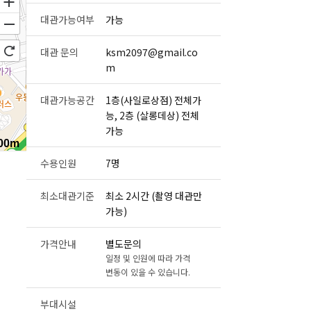
대관가능여부
가능
대관 문의
ksm2097@gmail.co
m
대관가능공간
1층(사일로상점) 전체가
능, 2층 (살롱데상) 전체
가능
00m
수용인원
7명
최소대관기준
최소 2시간 (촬영 대관만
가능)
가격안내
별도문의
일정 및 인원에 따라 가격
변동이 있을 수 있습니다.
부대시설