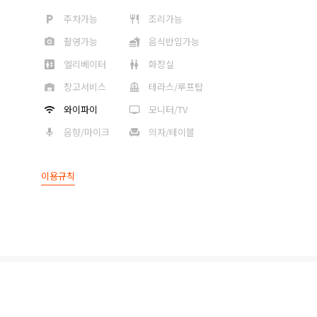
주차가능
조리가능
촬영가능
음식반입가능
엘리베이터
화장실
창고서비스
테라스/루프탑
와이파이
모니터/TV
음향/마이크
의자/테이블
이용규칙