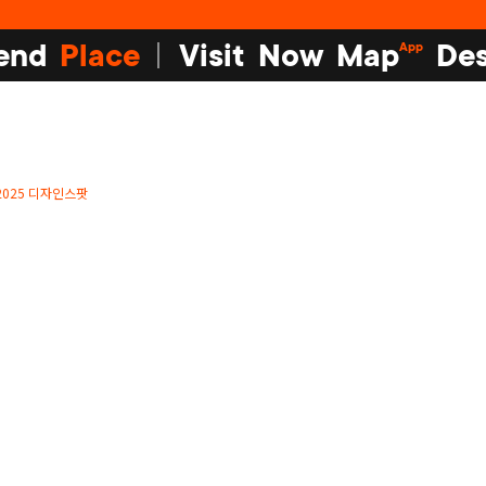
end
Place
Visit
Now
Map
Des
App
2025 디자인스팟