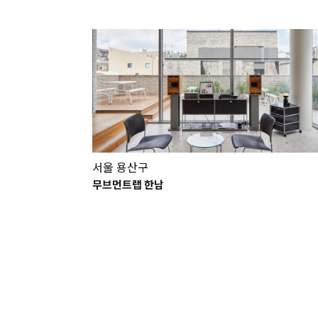
서울 용산구
무브먼트랩 한남