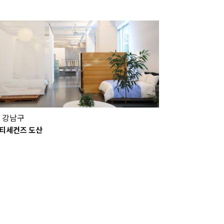
 강남구
티세컨즈 도산