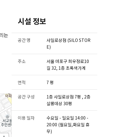
시설 정보
다리는
공간 명
사일로상점 (SILO STOR
E)
주소
서울 마포구 희우정로10
길 32, 1층 초록색가게
면적
7 평
공간 구성
1층 사일로상점 7평 , 2층
살롱데상 30평
이용 일자
수요일 - 일요일 14:00 -
20:00 (월요일,화요일 휴
무)